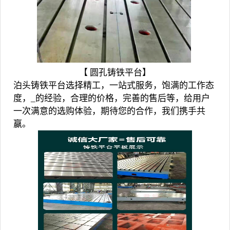
【 圆孔铸铁平台】
泊头铸铁平台选择精工，一站式服务，饱满的工作态
度，_的经验，合理的价格，完善的售后等，给用户
一次满意的选购体验，期待您的合作，我们携手共
赢。