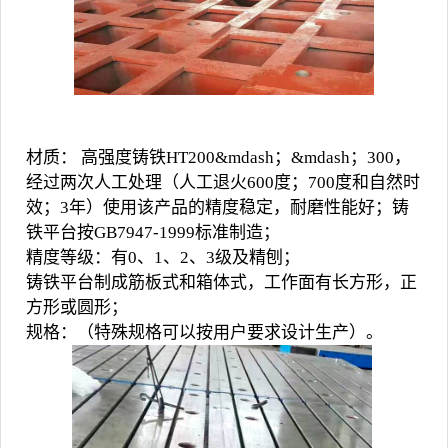
材质：
高强度铸铁HT200&mdash；&mdash；300，
经过两次人工处理（人工退火600度；700度和自然时
效；3年）使用该产品的精度稳定，耐磨性能好；铸
铁平台按GB7947-1999标准制造；
精度等级：有0、1、2、3级及精刨；
铸铁平台制成筋板式和箱体式，工作面有长方形，正
方形或圆形；
规格：（特殊规格可以按用户要求设计生产）。